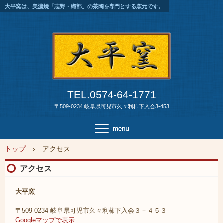
大平窯は、美濃焼「志野・織部」の茶陶を専門とする窯元です。
TEL.0574-64-1771
〒509-0234 岐阜県可児市久々利柿下入会3-453
トップ
›
アクセス
アクセス
大平窯
〒509-0234 岐阜県可児市久々利柿下入会３－４５３
Googleマップで表示